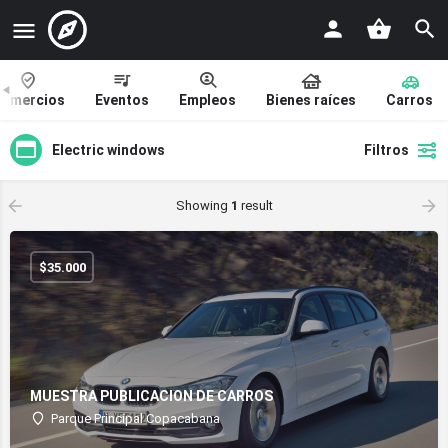
omercios
Eventos
Empleos
Bienes raíces
Carros
Electric windows
Filtros
Showing
1
result
$
35.000
MUESTRA PUBLICACION DE CARROS
Parque Principal Copacabana