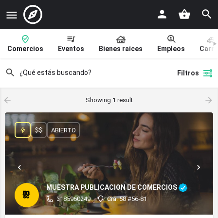
Comercios
Eventos
Bienes raíces
Empleos
Carr
Filtros
Showing
1
result
$$
ABIERTO
MUESTRA PUBLICACION DE COMERCIOS
3185960249
Cra. 58 #56-81